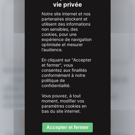
Notre site internet et nos
partenaires stockent et
utilisent des informations
non sensibles, des
cookies, pour une
expérience de navigation
optimisée et mesurer
l'audience.
En cliquant sur "Accepter
et fermer", vous
Accord RGPD*
consentez aux finalités
conformément à notre
J’accepte que SYMBIOSE RH recueille et
politique de
confidentialité.
utilise mes données afin de traiter ma
demande de contact et d’assurer le suivi
Vous pouvez, à tout
moment, modifier vos
commercial.
paramètres cookies en
bas du site internet.
Security check
Accepter et fermer