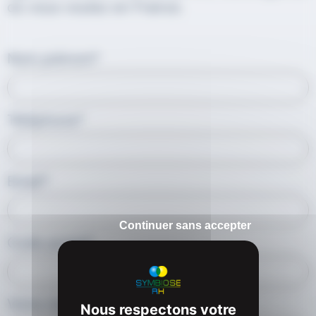
où vous voulez en France.
Nom prénom*
Téléphone*
Email*
Continuer sans accepter
Code postal*
Votre message*