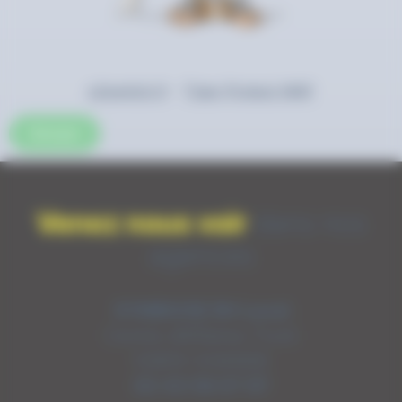
o2switch.fr
-
Tiger Protect WAF
Venez nous voir
dans nos
agences
SYMBIOSE RH Laval
Centre d’Affaires Tivoli
53810 CHANGE
02 43 58 07 97